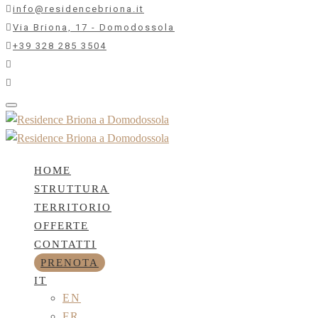
info@residencebriona.it
Via Briona, 17 - Domodossola
+39 328 285 3504
Toggle
navigation
HOME
STRUTTURA
TERRITORIO
OFFERTE
CONTATTI
PRENOTA
IT
EN
FR